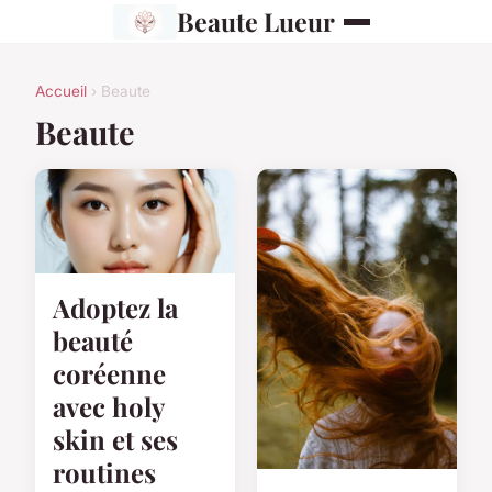
Beaute Lueur
Accueil
› Beaute
Beaute
Adoptez la
beauté
coréenne
avec holy
skin et ses
routines