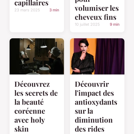
capillaires
volumiser les
23 mars 2025
3 min
cheveux fins
10 juillet 2025
9 min
Découvrez
Découvrir
les secrets de
l'impact des
la beauté
antioxydants
coréenne
sur la
avec holy
diminution
skin
des rides