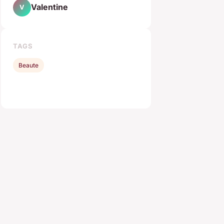
Valentine
V
TAGS
Beaute