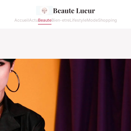
Beaute Lueur
Accueil
Actu
Beaute
Bien-etre
Lifestyle
Mode
Shopping