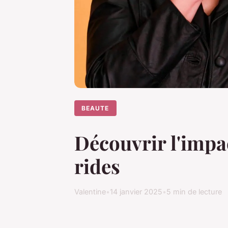
BEAUTE
Découvrir l'impa
rides
Valentine
•
14 janvier 2025
•
5 min de lecture