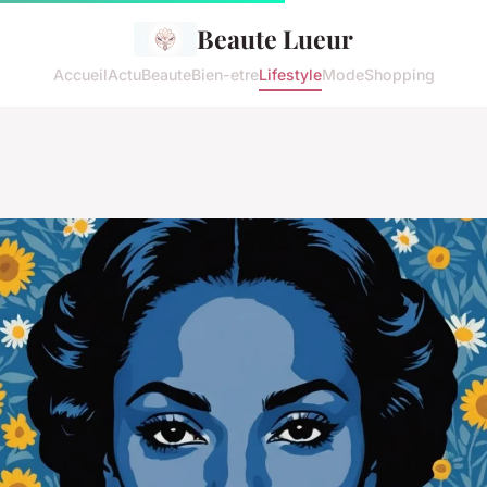
Beaute Lueur
Accueil
Actu
Beaute
Bien-etre
Lifestyle
Mode
Shopping