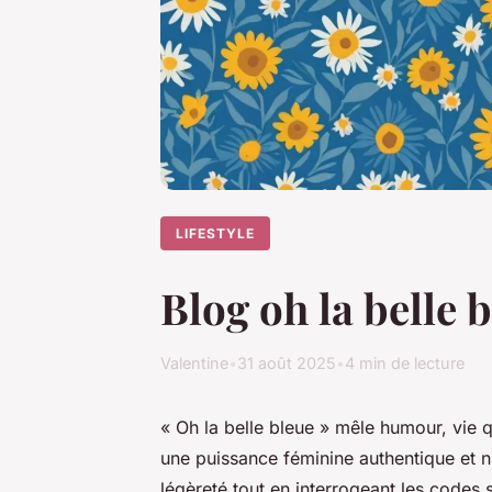
LIFESTYLE
Blog oh la belle 
Valentine
•
31 août 2025
•
4 min de lecture
« Oh la belle bleue » mêle humour, vie q
une puissance féminine authentique et 
légèreté tout en interrogeant les codes 