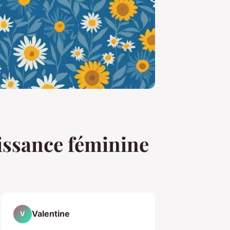
puissance féminine
Valentine
V