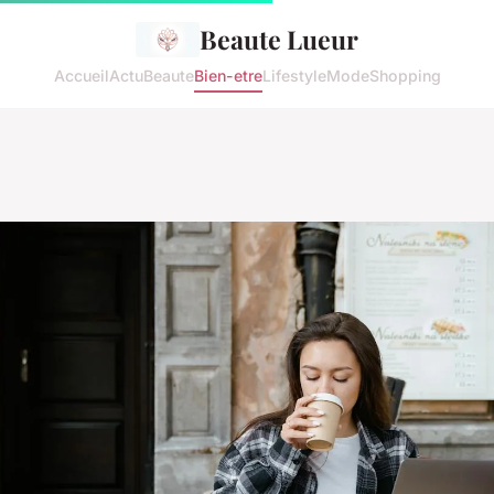
Beaute Lueur
Accueil
Actu
Beaute
Bien-etre
Lifestyle
Mode
Shopping