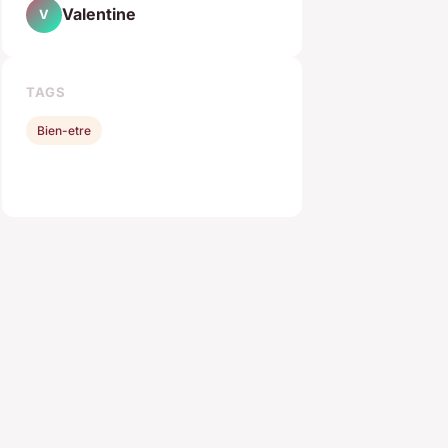
Valentine
V
TAGS
Bien-etre