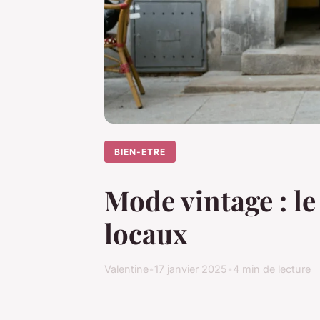
BIEN-ETRE
Mode vintage : l
locaux
Valentine
•
17 janvier 2025
•
4 min de lecture